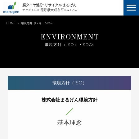
廃タイヤ処分･リサイクル まるげん
〒398-0001 長野県大町市平1040-262
HOME
環境方針（ISO）・SDGs
E
N
V
I
R
O
N
M
E
N
T
環境方針（ISO）・SDGs
環境方針（ISO）
株式会社まるげん環境方針
基本理念